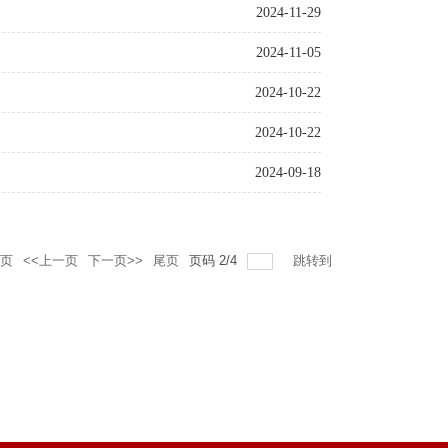
2024-11-29
2024-11-05
2024-10-22
2024-10-22
2024-09-18
页
<<上一页
下一页>>
尾页
页码
2
/
4
跳转到