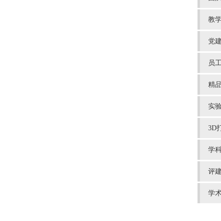
教
党
员
精
实
3D
学
评
学