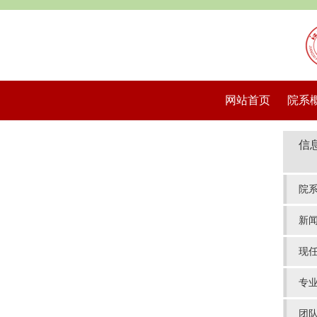
网站首页
院系
信
院
新
现
专
团