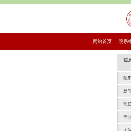
网站首页
院系
信
院
新
现
专
团