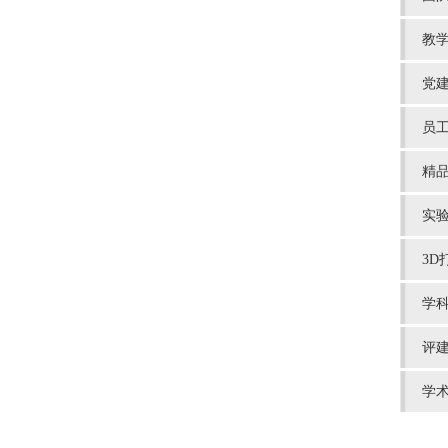
教
党
员
精
实
3D
学
评
学