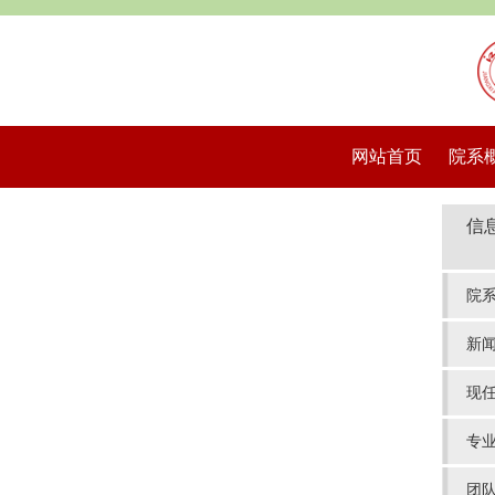
网站首页
院系
信
院
新
现
专
团