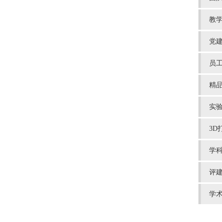
教
党
员
精
实
3D
学
评
学