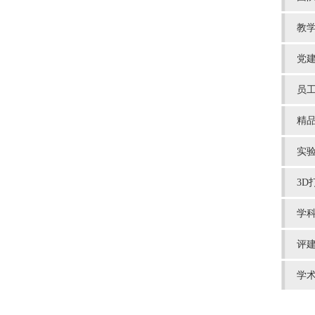
教
党
员
精
实
3D
学
评
学