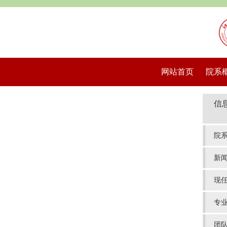
网站首页
院系
信
院
新
现
专
团