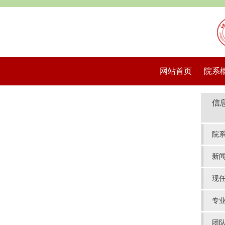
网站首页
院系
信
院
新
现
专
团