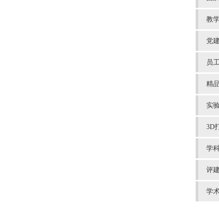
教
党
员
精
实
3D
学
评
学