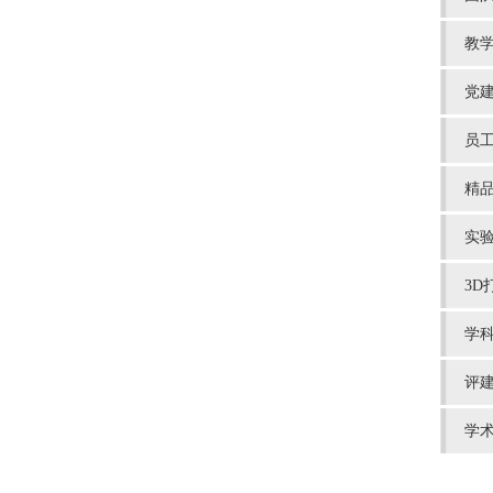
教
党
员
精
实
3D
学
评
学