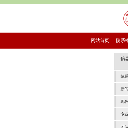
网站首页
院系
信
院
新
现
专
团