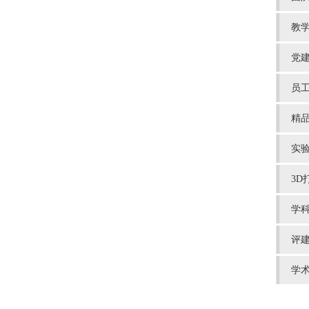
教
党
员
精
实
3D
学
评
学