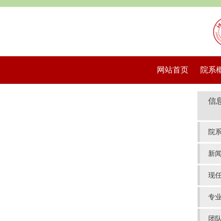
网站首页
院系
信
院
新
现
专
团