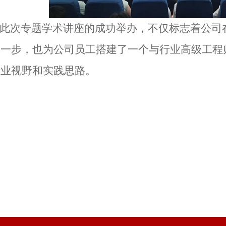
此次专题学术讲座的成功举办，不仅标志着公司
的一步，也为公司员工搭建了一个与行业高级工程
专业视野和实践思路。