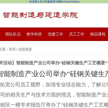
365英国上市公司(集团)官方网站-Global Platform
团队队伍
教学科研
党建工作
员工工作
精品课程
位置：
首页
» 信息阅读
术活动】智能制造产业公司举办“硅钢关键生产工艺概要
智能制造产业公司举办
“硅钢关键生
拓宽公司员工视野，加强专业综合能力，了解公
公司的相关生产与技术方面的情况，智能制造产业
湖校区一楼学术报告厅举办了
“
硅钢关键生产工艺