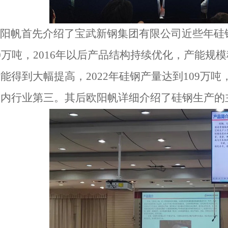
阳帆首先介绍了宝武新钢集团有限公司近些年硅
0
万吨，
2016
年以后产品结构持续优化，产能规模
产能得到大幅提高，
2022
年硅钢产量达到
109
万吨
国内行业第三。其后欧阳帆详细介绍了硅钢生产的