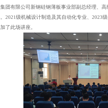
钢集团有限公司新钢硅钢薄板事业部副总经理、高
梅。
2021
级机械设计制造及其自动化专业、
2023
级
参加了此场讲座。