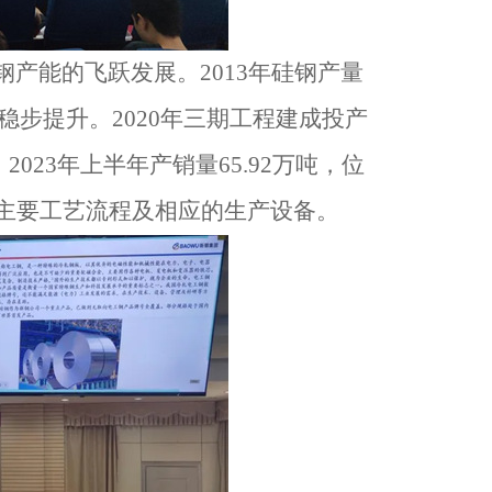
钢产能的飞跃发展。
2013
年硅钢产量
稳步提升。
2020
年三期工程建成投产
，
2023
年上半年产销量
65.92
万吨，位
主要工艺流程及相应的生产设备。