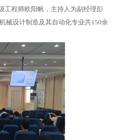
级工程师欧阳帆，主持人为副经理彭
机械设计制造及其自动化专业共
150
余