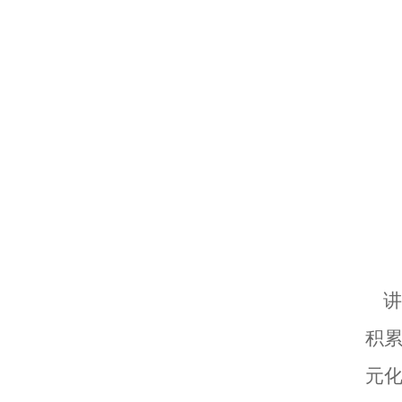
讲
积
元